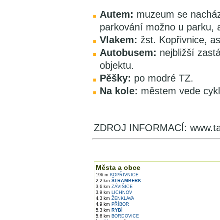
Autem:
muzeum se nachází 
parkování možno u parku, 
Vlakem:
žst. Kopřivnice, a
Autobusem:
nejbližší zast
objektu.
Pěšky:
po modré TZ.
Na kole:
městem vede cyklo
ZDROJ INFORMACÍ: www.ta
V okolí najdete ...
Města a obce
196 m
KOPŘIVNICE
2,2 km
ŠTRAMBERK
3,6 km
ZÁVIŠICE
3,9 km
LICHNOV
4,3 km
ŽENKLAVA
4,9 km
PŘÍBOR
5,3 km
RYBÍ
5,6 km
BORDOVICE