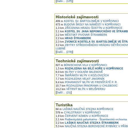
[
]
Další... (125)
Historické zajímavosti
409 m
KOSTEL SV. BARTOLOMĚJE V KOPŘIVNICI
473 m
BUDOVA ŠKOLY NA NÁMĚSTÍ V KOPŘIVNICI
1,3 km
ZŘÍCENINA HRADU ŠOSTÝN U KOPŘIVNICE
2,1 km
KOSTEL SV. JANA NEPOMUCKÉHO VE ŠTRAM
2,2 km
MĚSTSKÝ PIVOVAR ŠTRAMBERK
2,2 km
HRAD ŠTRAMBERK
2,3 km
ZVONICE KOSTELA SV. BARTOLOMĚJE VE ŠT
3,2 km
ZBYTKY STŘEDOVĚKÉHO HRÁDKU DĚTŘICHOVIC
LUBINĚ
[
]
Další... (278)
Technické zajímavosti
827 m
BÖNISCHOVA VILA V KOPŘIVNICI
1,5 km
ROZHLEDNA NA BÍLÉ HOŘE U KOPŘIVNICE
6,0 km
MLÝNY V DOLNÍM SKLENOVĚ
7,7 km
ŠMIŘÁKŮV MLÝN V KOZLOVICÍCH
7,7 km
ROZHLEDNA VELKÝ JAVORNÍK
9,4 km
POHANKOVÝ MLÝN VE FRENŠTÁTĚ P. R.
10,7 km
ROZHLEDNA PANORAMA U CHLEBOVIC
13,2 km
VĚTRNÝ MLÝN V BRUŠPERKU
[
]
Další... (21)
Turistika
64 m
LAŠSKÁ NAUČNÁ STEZKA KOPŘIVNICE
579 m
CYKLOTRASY V KOPŘIVNICI
1,9 km
ČERVENÝ KÁMEN U KOPŘIVNICE
2,1 km
Podbeskydská pahorkatina - Štramberská vrchovina
2,2 km
LAŠSKÁ NAUČNÁ STEZKA ŠTRAMBERK
5,3 km
NAUČNÁ STEZKA BOROVECKÉ RYBNÍKY V PŘÍB