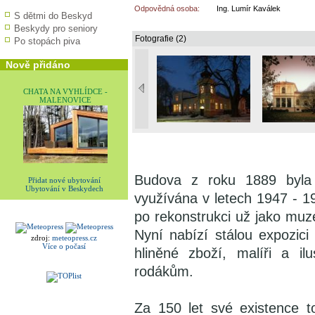
Odpovědná osoba:
Ing. Lumír Kaválek
S dětmi do Beskyd
Beskydy pro seniory
Fotografie (2)
Po stopách piva
Nově přidáno
CHATA NA VYHLÍDCE -
MALENOVICE
Budova z roku 1889 byla
Přidat nové ubytování
Ubytování v Beskydech
využívána v letech 1947 - 1
po rekonstrukci už jako muz
Nyní nabízí stálou expozici
zdroj:
meteopress.cz
Více o počasí
hliněné zboží, malíři a il
rodákům.
Za 150 let své existence 