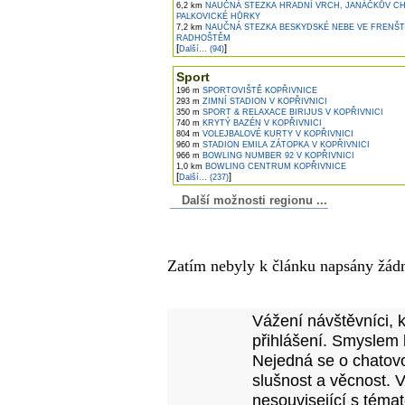
6,2 km
NAUČNÁ STEZKA HRADNÍ VRCH, JANÁČKŮV CH
PALKOVICKÉ HŮRKY
7,2 km
NAUČNÁ STEZKA BESKYDSKÉ NEBE VE FRENŠT
RADHOŠTĚM
[
]
Další... (94)
Sport
196 m
SPORTOVIŠTĚ KOPŘIVNICE
293 m
ZIMNÍ STADION V KOPŘIVNICI
350 m
SPORT & RELAXACE BIRIJUS V KOPŘIVNICI
740 m
KRYTÝ BAZÉN V KOPŘIVNICI
804 m
VOLEJBALOVÉ KURTY V KOPŘIVNICI
960 m
STADION EMILA ZÁTOPKA V KOPŘIVNICI
966 m
BOWLING NUMBER 92 V KOPŘIVNICI
1,0 km
BOWLING CENTRUM KOPŘIVNICE
[
]
Další... (237)
Další možnosti regionu ...
Komentáře k článku
Zatím nebyly k článku napsány žád
Přidejte vlastní komentář
Vážení návštěvníci, 
přihlášení. Smyslem 
Nejedná se o chatovo
slušnost a věcnost. 
nesouvisející s téma