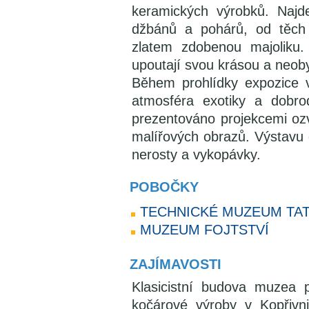
keramických výrobků. Najd
džbánů a pohárů, od těch
zlatem zdobenou majoliku.
upoutají svou krásou a neoby
Během prohlídky expozice 
atmosféra exotiky a dobro
prezentováno projekcemi oz
malířových obrazů. Výstavu 
nerosty a vykopávky.
POBOČKY
TECHNICKÉ MUZEUM TA
MUZEUM FOJTSTVÍ
ZAJÍMAVOSTI
Klasicistní budova muzea 
kočárové výroby v Kopřivni