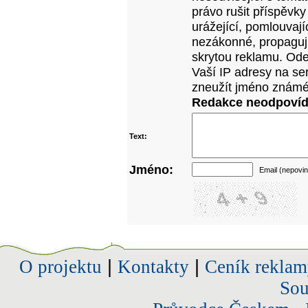
právo rušit příspěvky
urážející, pomlouvají
nezákonné, propagujíc
skrytou reklamu. Od
Vaší IP adresy na se
zneužít jméno známé
Redakce neodpovídá
Text:
Jméno:
Email (nepovin
O projektu
|
Kontakty
|
Ceník reklam
Sou