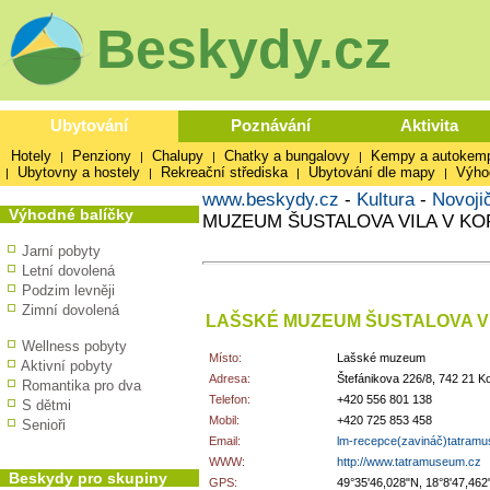
Beskydy.cz
Ubytování
Poznávání
Aktivita
Hotely
Penziony
Chalupy
Chatky a bungalovy
Kempy a autokem
|
|
|
|
Ubytovny a hostely
Rekreační střediska
Ubytování dle mapy
Výho
|
|
|
|
www.beskydy.cz
-
Kultura
-
Novoji
Výhodné balíčky
MUZEUM ŠUSTALOVA VILA V KOP
Jarní pobyty
Letní dovolená
Podzim levněji
Zimní dovolená
LAŠSKÉ MUZEUM ŠUSTALOVA VIL
Wellness pobyty
Místo:
Lašské muzeum
Aktivní pobyty
Adresa:
Štefánikova 226/8, 742 21 Ko
Romantika pro dva
Telefon:
+420 556 801 138
S dětmi
Mobil:
+420 725 853 458
Senioři
Email:
lm-recepce(zavináč)tatram
WWW:
http://www.tatramuseum.cz
Beskydy pro skupiny
GPS:
49°35'46,028"N, 18°8'47,462