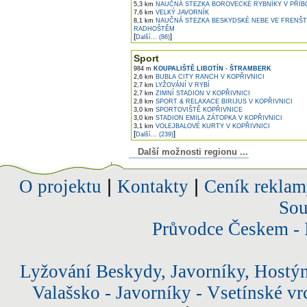
5,3 km
NAUČNÁ STEZKA BOROVECKÉ RYBNÍKY V PŘÍB
7,6 km
VELKÝ JAVORNÍK
8,1 km
NAUČNÁ STEZKA BESKYDSKÉ NEBE VE FRENŠT
RADHOŠTĚM
[
]
Další... (86)
Sport
984 m
KOUPALIŠTĚ LIBOTÍN - ŠTRAMBERK
2,6 km
BUBLA CITY RANCH V KOPŘIVNICI
2,7 km
LYŽOVÁNÍ V RYBÍ
2,7 km
ZIMNÍ STADION V KOPŘIVNICI
2,8 km
SPORT & RELAXACE BIRIJUS V KOPŘIVNICI
3,0 km
SPORTOVIŠTĚ KOPŘIVNICE
3,0 km
STADION EMILA ZÁTOPKA V KOPŘIVNICI
3,1 km
VOLEJBALOVÉ KURTY V KOPŘIVNICI
[
]
Další... (239)
Další možnosti regionu ...
O projektu
|
Kontakty
|
Ceník reklam
Sou
Průvodce Českem - 
Lyžování Beskydy, Javorníky, Hostý
Valašsko - Javorníky - Vsetínské vr