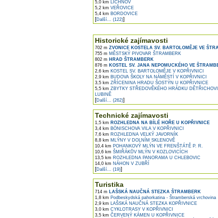
5,0 km
LICHNOV
5,2 km
VEŘOVICE
5,4 km
BORDOVICE
[
]
Další... (122)
Historické zajímavosti
702 m
ZVONICE KOSTELA SV. BARTOLOMĚJE VE ŠT
755 m
MĚSTSKÝ PIVOVAR ŠTRAMBERK
802 m
HRAD ŠTRAMBERK
876 m
KOSTEL SV. JANA NEPOMUCKÉHO VE ŠTRAMB
2,6 km
KOSTEL SV. BARTOLOMĚJE V KOPŘIVNICI
2,9 km
BUDOVA ŠKOLY NA NÁMĚSTÍ V KOPŘIVNICI
3,5 km
ZŘÍCENINA HRADU ŠOSTÝN U KOPŘIVNICE
5,5 km
ZBYTKY STŘEDOVĚKÉHO HRÁDKU DĚTŘICHOVIC
LUBINĚ
[
]
Další... (262)
Technické zajímavosti
1,5 km
ROZHLEDNA NA BÍLÉ HOŘE U KOPŘIVNICE
3,4 km
BÖNISCHOVA VILA V KOPŘIVNICI
7,6 km
ROZHLEDNA VELKÝ JAVORNÍK
8,8 km
MLÝNY V DOLNÍM SKLENOVĚ
10,4 km
POHANKOVÝ MLÝN VE FRENŠTÁTĚ P. R.
10,6 km
ŠMIŘÁKŮV MLÝN V KOZLOVICÍCH
13,5 km
ROZHLEDNA PANORAMA U CHLEBOVIC
14,0 km
NÁHON V ZUBŘÍ
[
]
Další... (19)
Turistika
714 m
LAŠSKÁ NAUČNÁ STEZKA ŠTRAMBERK
1,8 km
Podbeskydská pahorkatina - Štramberská vrchovina
2,9 km
LAŠSKÁ NAUČNÁ STEZKA KOPŘIVNICE
3,0 km
CYKLOTRASY V KOPŘIVNICI
3,5 km
ČERVENÝ KÁMEN U KOPŘIVNICE