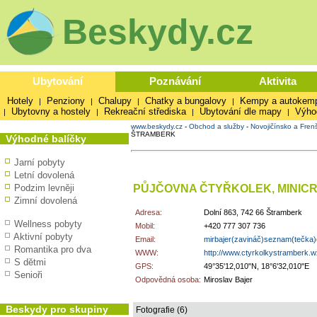
Beskydy.cz
Ubytování
Poznávání
Aktivita
Hotely
Penziony
Chalupy
Chatky a bungalovy
Kempy a autokem
|
|
|
|
Ubytovny a hostely
Rekreační střediska
Ubytování dle mapy
Výho
|
|
|
|
www.beskydy.cz
-
Obchod a služby
-
Novojičínsko a Fren
ŠTRAMBERK
Výhodné balíčky
Jarní pobyty
Letní dovolená
PŮJČOVNA ČTYŘKOLEK, MINIC
Podzim levněji
Zimní dovolená
Adresa:
Dolní 863, 742 66 Štramberk
Wellness pobyty
Mobil:
+420 777 307 736
Aktivní pobyty
Email:
mirbajer(zavináč)seznam(tečka
Romantika pro dva
WWW:
http://www.ctyrkolkystramberk.w
S dětmi
GPS:
49°35'12,010"N, 18°6'32,010"E
Senioři
Odpovědná osoba:
Miroslav Bajer
Beskydy pro skupiny
Fotografie (6)