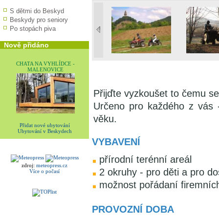
S dětmi do Beskyd
Beskydy pro seniory
Po stopách piva
Nově přidáno
CHATA NA VYHLÍDCE -
MALENOVICE
Přijďte vyzkoušet to čemu se
Určeno pro každého z vás - 
věku.
Přidat nové ubytování
Ubytování v Beskydech
VYBAVENÍ
přírodní terénní areál
zdroj:
meteopress.cz
2 okruhy - pro děti a pro d
Více o počasí
možnost pořádaní firemních
PROVOZNÍ DOBA