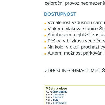
celoroční provoz neomezeně,
DOSTUPNOST
Vzdálenost vzdušnou čarou
Vlakem: vlaková stanice Š
Autobusem: nejbližší zast
Pěšky: v blízkosti vede če
Na kole: v okolí prochází c
Autem: možnost parkování 
ZDROJ INFORMACÍ: MěÚ Š
V okolí najdete ...
Města a obce
782 m
ŠTRAMBERK
2,3 km
ŽENKLAVA
2,9 km
ZÁVIŠICE
2,9 km
RYBÍ
3,0 km
KOPŘIVNICE