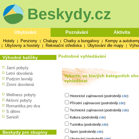
Beskydy.cz
Ubytování
Poznávání
Aktivita
Hotely
Penziony
Chalupy
Chatky a bungalovy
Kempy a autokem
|
|
|
|
Ubytovny a hostely
Rekreační střediska
Ubytování dle mapy
Výho
|
|
|
|
Podrobné vyhledávání
Výhodné balíčky
Jarní pobyty
Letní dovolená
Vyberte, ve kterých kategoriích chc
Podzim levněji
vyhledávat
Zimní dovolená
Wellness pobyty
Historické zajímavosti (podrobněji
zde
)
Aktivní pobyty
Přírodní zajímavosti (podrobněji
zde
)
Romantika pro dva
Technické zajímavosti (podrobněji
zde
)
S dětmi
Senioři
Kultura (podrobněji
zde
)
Turistika (podrobněji
zde
)
Beskydy pro skupiny
Sport (podrobněji
zde
)
Ubytování (podrobněji
zde
)