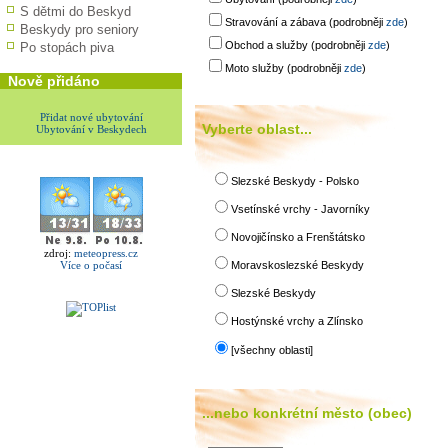
S dětmi do Beskyd
Stravování a zábava (podrobněji
zde
)
Beskydy pro seniory
Obchod a služby (podrobněji
zde
)
Po stopách piva
Moto služby (podrobněji
zde
)
Nově přidáno
Přidat nové ubytování
Vyberte oblast...
Ubytování v Beskydech
Slezské Beskydy - Polsko
Vsetínské vrchy - Javorníky
Novojičínsko a Frenštátsko
zdroj:
meteopress.cz
Více o počasí
Moravskoslezské Beskydy
Slezské Beskydy
Hostýnské vrchy a Zlínsko
[všechny oblasti]
...nebo konkrétní město (obec)