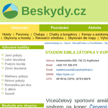
Beskydy.cz
Ubytování
Poznávání
Aktivita
Hotely
Penziony
Chalupy
Chatky a bungalovy
Kempy a autokem
|
|
|
|
Ubytovny a hostely
Rekreační střediska
Ubytování dle mapy
Výho
|
|
|
|
www.beskydy.cz
-
Sport
-
Novojičínsko a Frenštátsko
-
Spo
Výhodné balíčky
STADION EMILA ZÁTOPKA V KOP
Jarní pobyty
Letní dovolená
Adresa:
Komenského 830, 742 21 Kopřivnice
Podzim levněji
Mobil:
+420 737 206 075
Zimní dovolená
Email:
stadion(zavináč)spsk(tečka)cz
WWW:
https://spsk.cz/
Wellness pobyty
GPS:
49°35'16,720"N, 18°9'3,560"E
Aktivní pobyty
Romantika pro dva
S dětmi
Senioři
Víceúčelový sportovní areá
Beskydy pro skupiny
směrem na kopec
Červen