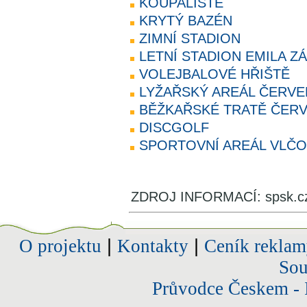
KOUPALIŠTĚ
KRYTÝ BAZÉN
ZIMNÍ STADION
LETNÍ STADION EMILA Z
VOLEJBALOVÉ HŘIŠTĚ
LYŽAŘSKÝ AREÁL ČERV
BĚŽKAŘSKÉ TRATĚ ČER
DISCGOLF
SPORTOVNÍ AREÁL VLČO
ZDROJ INFORMACÍ: spsk.c
O projektu
|
Kontakty
|
Ceník reklam
Sou
Průvodce Českem - 