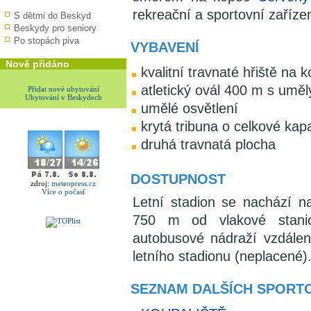
rekreační a sportovní zařízen
S dětmi do Beskyd
Beskydy pro seniory
Po stopách piva
VYBAVENÍ
Nově přidáno
kvalitní travnaté hřiště na 
atletický ovál 400 m s umě
Přidat nové ubytování
Ubytování v Beskydech
umělé osvětlení
krytá tribuna o celkové kap
druhá travnatá plocha
DOSTUPNOST
zdroj:
meteopress.cz
Více o počasí
Letní stadion se nachází n
750 m od vlakové stanic
autobusové nádraží vzdále
letního stadionu (neplacené)
SEZNAM DALŠÍCH SPORTO