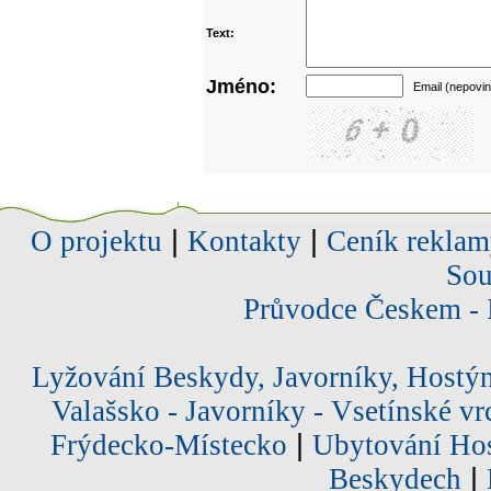
Text:
Jméno:
Email (nepovin
O projektu
|
Kontakty
|
Ceník reklam
Sou
Průvodce Českem - 
Lyžování Beskydy, Javorníky, Hostý
Valašsko - Javorníky - Vsetínské vr
Frýdecko-Místecko
|
Ubytování Hos
Beskydech
|