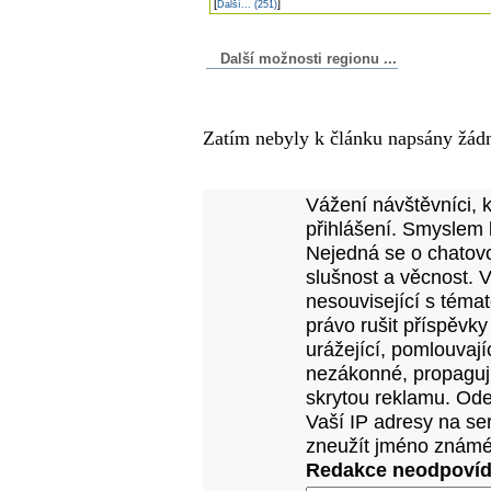
[
]
Další... (251)
Další možnosti regionu ...
Komentáře k článku
Zatím nebyly k článku napsány žád
Přidejte vlastní komentář
Vážení návštěvníci, 
přihlášení. Smyslem 
Nejedná se o chatovo
slušnost a věcnost. 
nesouvisející s téma
právo rušit příspěvky
urážející, pomlouvají
nezákonné, propagujíc
skrytou reklamu. Od
Vaší IP adresy na se
zneužít jméno známé
Redakce neodpovídá