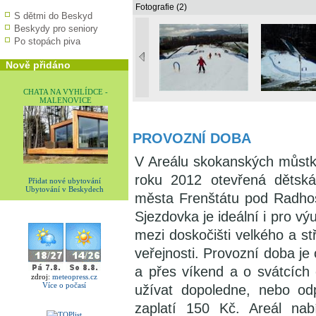
Fotografie (2)
S dětmi do Beskyd
Beskydy pro seniory
Po stopách piva
Nově přidáno
CHATA NA VYHLÍDCE -
MALENOVICE
PROVOZNÍ DOBA
V Areálu skokanských můstků
roku 2012 otevřená dětská
Přidat nové ubytování
Ubytování v Beskydech
města Frenštátu pod Radho
Sjezdovka je ideální i pro v
mezi doskočišti velkého a s
veřejnosti. Provozní doba je
a přes víkend a o svátcích
zdroj:
meteopress.cz
Více o počasí
užívat dopoledne, nebo od
zaplatí 150 Kč. Areál nab