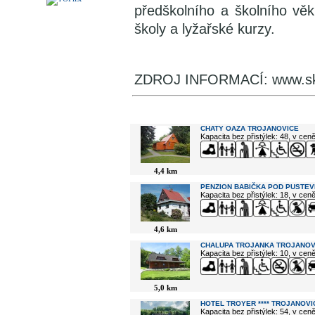
předškolního a školního věk
školy a lyžařské kurzy.
ZDROJ INFORMACÍ: www.sk
V okolí najdete ...
CHATY OAZA TROJANOVICE
Kapacita bez přistýlek: 48, v cen
4,4 km
PENZION BABIČKA POD PUSTEV
Kapacita bez přistýlek: 18, v cen
4,6 km
CHALUPA TROJANKA TROJANOV
Kapacita bez přistýlek: 10, v cen
5,0 km
HOTEL TROYER **** TROJANOVI
Kapacita bez přistýlek: 54, v cen