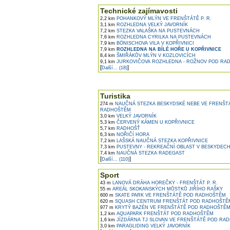
Technické zajímavosti
2,2 km
POHANKOVÝ MLÝN VE FRENŠTÁTĚ P. R.
3,1 km
ROZHLEDNA VELKÝ JAVORNÍK
7,2 km
STEZKA VALAŠKA NA PUSTEVNÁCH
7,6 km
ROZHLEDNA CYRILKA NA PUSTEVNÁCH
7,9 km
BÖNISCHOVA VILA V KOPŘIVNICI
7,9 km
ROZHLEDNA NA BÍLÉ HOŘE U KOPŘIVNICE
8,4 km
ŠMIŘÁKŮV MLÝN V KOZLOVICÍCH
9,1 km
JURKOVIČOVA ROZHLEDNA - ROŽNOV POD RA
[
]
Další... (18)
Turistika
274 m
NAUČNÁ STEZKA BESKYDSKÉ NEBE VE FRENŠT
RADHOŠTĚM
3,0 km
VELKÝ JAVORNÍK
5,3 km
ČERVENÝ KÁMEN U KOPŘIVNICE
5,7 km
RADHOŠŤ
6,3 km
NOŘIČÍ HORA
7,2 km
LAŠSKÁ NAUČNÁ STEZKA KOPŘIVNICE
7,3 km
PUSTEVNY - REKREAČNÍ OBLAST V BESKYDEC
7,4 km
NAUČNÁ STEZKA RADEGAST
[
]
Další... (110)
Sport
43 m
LANOVÁ DRÁHA HOREČKY - FRENŠTÁT P. R.
55 m
AREÁL SKOKANSKÝCH MŮSTKŮ JIŘÍHO RAŠKY
600 m
SKATE PARK VE FRENŠTÁTĚ POD RADHOŠTĚM
620 m
SQUASH CENTRUM FRENŠTÁT POD RADHOŠTĚ
977 m
KRYTÝ BAZÉN VE FRENŠTÁTĚ POD RADHOŠTĚ
1,2 km
AQUAPARK FRENŠTÁT POD RADHOŠTĚM
1,6 km
JÍZDÁRNA TJ SLOVAN VE FRENŠTÁTĚ POD RA
3,0 km
PARAGLIDING VELKÝ JAVORNÍK