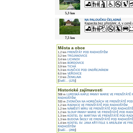
5,3 km
NA PALOUČKU ČELADNÁ
Kapacita bez přistýlek: 4, v ceně
7,5 km
Města a obce
1,2 km
FRENŠTÁT POD RADHOŠTĚM
3,2 km
TROJANOVICE
3,4 km
LICHNOV
3,5 km
BORDOVICE
3,9 km
TICHÁ
5,3 km
KUNČICE POD ONDŘEJNÍKEM
6,0 km
VEŘOVICE
7,0 km
ŽENKLAVA
[
]
Další... (125)
Historické zajímavosti
508 m
LURDSKÁ KAPLE PANNY MARIE VE FRENŠTÁTĚ 
RADHOŠTĚM
533 m
ZVONIČKA NA HOREČKÁCH VE FRENŠTÁTĚ PO
1,2 km
RADNICE VE FRENŠTÁTĚ POD RADHOŠTĚM
1,2 km
NÁMĚSTÍ MÍRU VE FRENŠTÁTĚ POD RADHOŠT
1,2 km
SLOUP PANNY MARIE VE FRENŠTÁTĚ POD RA
1,3 km
KOSTEL SV. MARTINA VE FRENŠTÁTĚ POD RA
1,3 km
BUDOVA ŠKOLY VE FRENŠTÁTĚ POD RADHOŠT
1,4 km
KOSTEL SV. JANA KŘTITELE S AREÁLEM VE FR
RADHOŠTĚM
[
]
Další... (269)