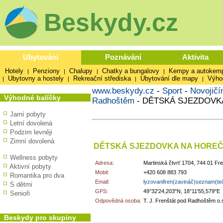
Beskydy.cz
Ubytování
Poznávání
Aktivita
Hotely
Penziony
Chalupy
Chatky a bungalovy
Kempy a autokem
|
|
|
|
Ubytovny a hostely
Rekreační střediska
Ubytování dle mapy
Výho
|
|
|
|
www.beskydy.cz
-
Sport
-
Novojičí
Výhodné balíčky
Radhoštěm
-
DĚTSKÁ SJEZDOVKA
Jarní pobyty
Letní dovolená
Podzim levněji
Zimní dovolená
DĚTSKÁ SJEZDOVKA NA HOREČK
Wellness pobyty
Adresa:
Martinská čtvrť 1704, 744 01 F
Aktivní pobyty
Mobil:
+420 608 883 793
Romantika pro dva
Email:
lyzovanifren(zavináč)seznam(te
S dětmi
GPS:
49°32'24,203"N, 18°11'55,579"E
Senioři
Odpovědná osoba:
T. J. Frenštát pod Radhoštěm o.
Beskydy pro skupiny