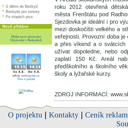
roku 2012 otevřená dětská
S dětmi do Beskyd
Beskydy pro seniory
města Frenštátu pod Radho
Po stopách piva
Sjezdovka je ideální i pro v
Nově přidáno
mezi doskočišti velkého a s
veřejnosti. Provozní doba je
Přidat nové ubytování
Ubytování v Beskydech
a přes víkend a o svátcích
užívat dopoledne, nebo od
zaplatí 150 Kč. Areál nab
předškolního a školního věk
školy a lyžařské kurzy.
zdroj:
meteopress.cz
Více o počasí
ZDROJ INFORMACÍ: www.sk
O projektu
|
Kontakty
|
Ceník reklam
Sou