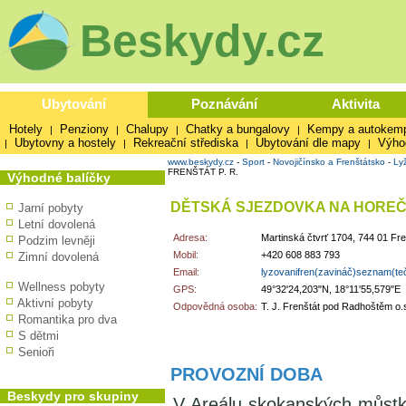
Beskydy.cz
Ubytování
Poznávání
Aktivita
Hotely
Penziony
Chalupy
Chatky a bungalovy
Kempy a autokem
|
|
|
|
Ubytovny a hostely
Rekreační střediska
Ubytování dle mapy
Výho
|
|
|
|
www.beskydy.cz
-
Sport
-
Novojičínsko a Frenštátsko
-
Ly
FRENŠTÁT P. R.
Výhodné balíčky
DĚTSKÁ SJEZDOVKA NA HOREČK
Jarní pobyty
Letní dovolená
Adresa:
Martinská čtvrť 1704, 744 01 F
Podzim levněji
Mobil:
+420 608 883 793
Zimní dovolená
Email:
lyzovanifren(zavináč)seznam(te
Wellness pobyty
GPS:
49°32'24,203"N, 18°11'55,579"E
Aktivní pobyty
Odpovědná osoba:
T. J. Frenštát pod Radhoštěm o.
Romantika pro dva
S dětmi
Senioři
PROVOZNÍ DOBA
Beskydy pro skupiny
V Areálu skokanských můstků