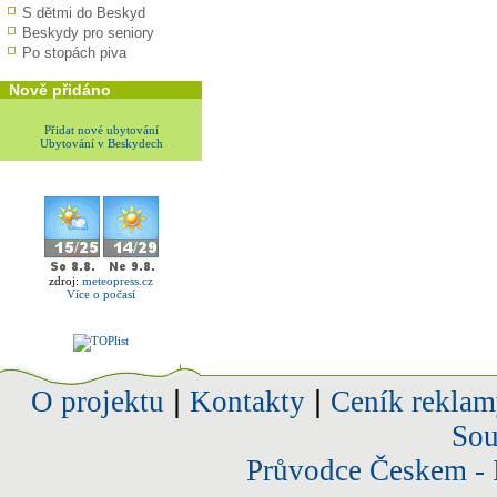
S dětmi do Beskyd
Beskydy pro seniory
Po stopách piva
Nově přidáno
Přidat nové ubytování
Ubytování v Beskydech
zdroj:
meteopress.cz
Více o počasí
O projektu
|
Kontakty
|
Ceník reklam
Sou
Průvodce Českem - 