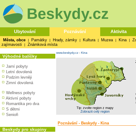
Beskydy.cz
Ubytování
Poznávání
Aktivita
Města, obce
Památky
Hrady, zámky
Kultura
Muzea
Kina
Z
|
|
|
|
|
|
zajímavosti
Známková místa
|
www.beskydy.cz
-
Kina
Výhodné balíčky
Jarní pobyty
Letní dovolená
Podzim levněji
Zimní dovolená
Wellness pobyty
Aktivní pobyty
Romantika pro dva
Tip: zvolte region z mapy
S dětmi
Zobrazit celý region
Senioři
Poznávání - Beskydy - Kina
Beskydy pro skupiny