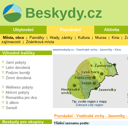
Beskydy.cz
Ubytování
Poznávání
Aktivita
Města, obce
Památky
Hrady, zámky
Kultura
Muzea
Kina
Z
|
|
|
|
|
|
zajímavosti
Známková místa
|
www.beskydy.cz
-
Vsetínské vrchy - Javorníky
-
Kina
Výhodné balíčky
Jarní pobyty
Letní dovolená
Podzim levněji
Zimní dovolená
Wellness pobyty
Aktivní pobyty
Romantika pro dva
Tip: zvolte region z mapy
S dětmi
Zobrazit celý region
Senioři
Poznávání - Vsetínské vrchy - Javorníky -
Beskydy pro skupiny
Třídění seznamu podle: