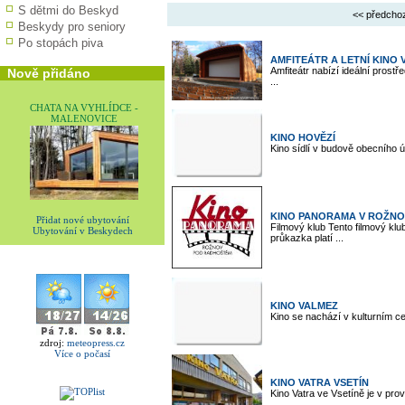
S dětmi do Beskyd
<< předcho
Beskydy pro seniory
Po stopách piva
AMFITEÁTR A LETNÍ KINO 
Amfiteátr nabízí ideální prostř
Nově přidáno
...
CHATA NA VYHLÍDCE -
MALENOVICE
KINO HOVĚZÍ
Kino sídlí v budově obecního ú
KINO PANORAMA V ROŽNOV
Přidat nové ubytování
Filmový klub Tento filmový klu
Ubytování v Beskydech
průkazka platí ...
KINO VALMEZ
Kino se nachází v kulturním ce
zdroj:
meteopress.cz
Více o počasí
KINO VATRA VSETÍN
Kino Vatra ve Vsetíně je v pro