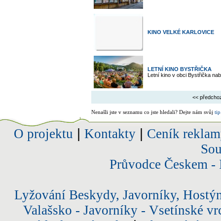
KINO VELKÉ KARLOVICE
LETNÍ KINO BYSTŘIČKA
Letní kino v obci Bystřička nab
<< předcho
Nenašli jste v seznamu co jste hledali? Dejte nám svůj
tip
O projektu
|
Kontakty
|
Ceník reklam
Sou
Průvodce Českem - 
Lyžování Beskydy, Javorníky, Hostý
Valašsko - Javorníky - Vsetínské vr