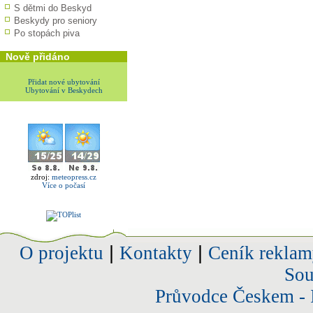
S dětmi do Beskyd
Beskydy pro seniory
Po stopách piva
Nově přidáno
Přidat nové ubytování
Ubytování v Beskydech
zdroj:
meteopress.cz
Více o počasí
O projektu
|
Kontakty
|
Ceník reklam
Sou
Průvodce Českem - 