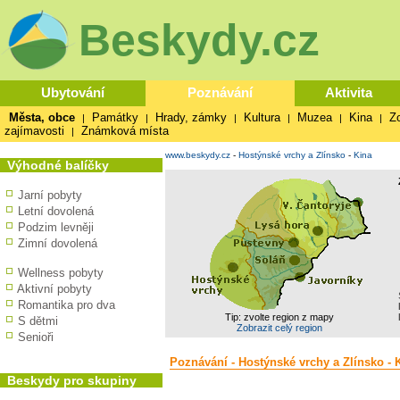
Beskydy.cz
Ubytování
Poznávání
Aktivita
Města, obce
Památky
Hrady, zámky
Kultura
Muzea
Kina
Z
|
|
|
|
|
|
zajímavosti
Známková místa
|
www.beskydy.cz
-
Hostýnské vrchy a Zlínsko
-
Kina
Výhodné balíčky
Jarní pobyty
Letní dovolená
Podzim levněji
Zimní dovolená
Wellness pobyty
Aktivní pobyty
Romantika pro dva
Tip: zvolte region z mapy
S dětmi
Zobrazit celý region
Senioři
Poznávání - Hostýnské vrchy a Zlínsko - 
Beskydy pro skupiny