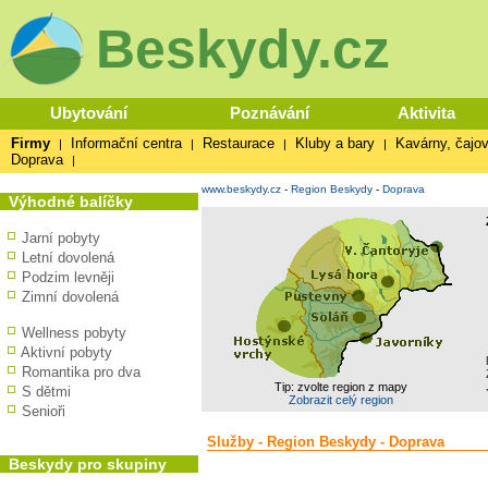
Beskydy.cz
Ubytování
Poznávání
Aktivita
Firmy
Informační centra
Restaurace
Kluby a bary
Kavárny, čajov
|
|
|
|
Doprava
|
www.beskydy.cz
-
Region Beskydy
-
Doprava
Výhodné balíčky
Jarní pobyty
Letní dovolená
Podzim levněji
Zimní dovolená
Wellness pobyty
Aktivní pobyty
Romantika pro dva
Tip: zvolte region z mapy
S dětmi
Zobrazit celý region
Senioři
Služby - Region Beskydy - Doprava
Beskydy pro skupiny