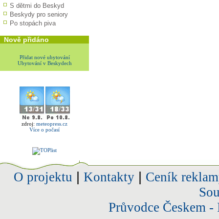
S dětmi do Beskyd
Beskydy pro seniory
Po stopách piva
Nově přidáno
Přidat nové ubytování
Ubytování v Beskydech
zdroj:
meteopress.cz
Více o počasí
O projektu
|
Kontakty
|
Ceník reklam
Sou
Průvodce Českem - 