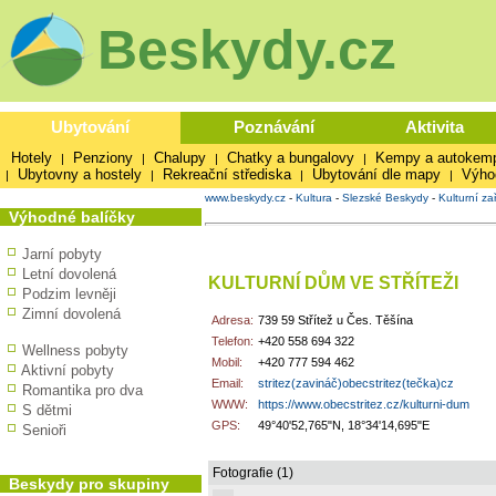
Beskydy.cz
Ubytování
Poznávání
Aktivita
Hotely
Penziony
Chalupy
Chatky a bungalovy
Kempy a autokem
|
|
|
|
Ubytovny a hostely
Rekreační střediska
Ubytování dle mapy
Výho
|
|
|
|
www.beskydy.cz
-
Kultura
-
Slezské Beskydy
-
Kulturní za
Výhodné balíčky
Jarní pobyty
Letní dovolená
KULTURNÍ DŮM VE STŘÍTEŽI
Podzim levněji
Zimní dovolená
Adresa:
739 59 Střítež u Čes. Těšína
Telefon:
+420 558 694 322
Wellness pobyty
Mobil:
+420 777 594 462
Aktivní pobyty
Email:
stritez(zavináč)obecstritez(tečka)cz
Romantika pro dva
WWW:
https://www.obecstritez.cz/kulturni-dum
S dětmi
GPS:
49°40'52,765"N, 18°34'14,695"E
Senioři
Fotografie (1)
Beskydy pro skupiny