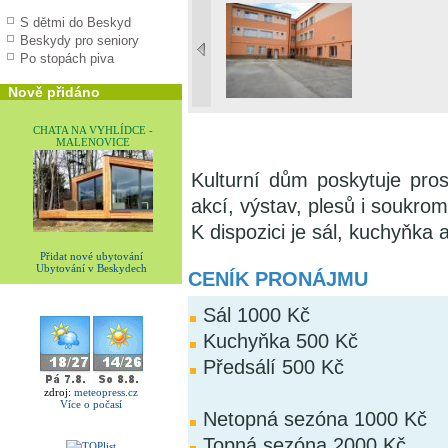
S dětmi do Beskyd
Beskydy pro seniory
Po stopách piva
Nově přidáno
CHATA NA VYHLÍDCE -
MALENOVICE
Kulturní dům poskytuje pros
akcí, výstav, plesů i soukro
K dispozici je sál, kuchyňka a
Přidat nové ubytování
Ubytování v Beskydech
CENÍK PRONÁJMU
Sál 1000 Kč
Kuchyňka 500 Kč
Předsálí 500 Kč
zdroj:
meteopress.cz
Více o počasí
Netopná sezóna 1000 Kč
Topná sezóna 2000 Kč