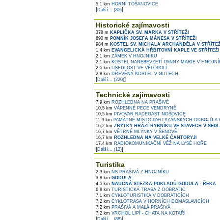
5,1 km
HORNÍ TOŠANOVICE
[
]
Další... (85)
Historické zajímavosti
378 m
KAPLIČKA SV. MARKA V STŘÍTEŽI
690 m
POMNÍK JOSEFA MÁNESA V STŘÍTEŽI
984 m
KOSTEL SV. MICHALA ARCHANDĚLA V STŘÍTEŽ
1,4 km
EVANGELICKÁ HŘBITOVNÍ KAPLE VE STŘÍTEŽI
2,1 km
ZÁMEK V HNOJNÍKU
2,1 km
KOSTEL NANEBEVZETÍ PANNY MARIE V HNOJNÍ
2,5 km
USEDLOST VE VĚLOPOLÍ
2,8 km
DŘEVĚNÝ KOSTEL V GUTECH
[
]
Další... (220)
Technické zajímavosti
7,9 km
ROZHLEDNA NA PRAŠIVÉ
10,5 km
VÁPENNÉ PECE VENDRYNĚ
10,5 km
PIVOVAR RADEGAST NOŠOVICE
11,3 km
PAMÁTNÉ MÍSTO PARTYZÁNSKÝCH ODBOJŮ A
16,2 km
ZBYTKY HRÁZÍ RYBNÍKU VE STAVECH V SEDL
16,7 km
VĚTRNÉ MLÝNKY V ŠENOVĚ
16,7 km
ROZHLEDNA NA VELKÉ ČANTORYJI
17,4 km
RADIOKOMUNIKAČNÍ VĚŽ NA LYSÉ HOŘE
[
]
Další... (12)
Turistika
2,3 km
NS PRAŠIVÁ Z HNOJNÍKU
3,8 km
GODULA
4,5 km
NAUČNÁ STEZKA POKLADŮ GODULA - ŘEKA
6,8 km
TURISTICKÁ TRASA Z DOBRATIC
7,1 km
CYKLOTURISTIKA V DOBRATICÍCH
7,2 km
CYKLOTRASA V HORNÍCH DOMASLAVICÍCH
7,2 km
PRAŠIVÁ A MALÁ PRAŠIVÁ
7,2 km
VRCHOL LIPÍ - CHATA NA KOTAŘI
[
]
Další... (88)