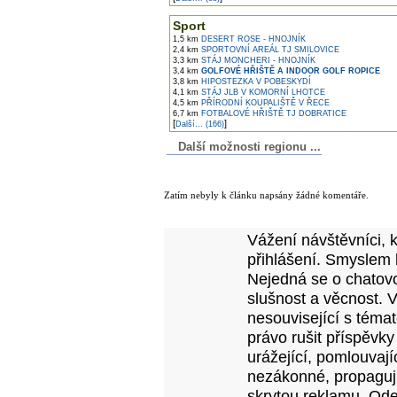
Sport
1,5 km
DESERT ROSE - HNOJNÍK
2,4 km
SPORTOVNÍ AREÁL TJ SMILOVICE
3,3 km
STÁJ MONCHERI - HNOJNÍK
3,4 km
GOLFOVÉ HŘIŠTĚ A INDOOR GOLF ROPICE
3,8 km
HIPOSTEZKA V POBESKYDÍ
4,1 km
STÁJ JLB V KOMORNÍ LHOTCE
4,5 km
PŘÍRODNÍ KOUPALIŠTĚ V ŘECE
6,7 km
FOTBALOVÉ HŘIŠTĚ TJ DOBRATICE
[
]
Další... (166)
Další možnosti regionu ...
Komentáře k článku
Zatím nebyly k článku napsány žádné komentáře.
Přidejte vlastní komentář k tomuto článk
Vážení návštěvníci, 
přihlášení. Smyslem 
Nejedná se o chatovo
slušnost a věcnost. 
nesouvisející s téma
právo rušit příspěvky
urážející, pomlouvají
nezákonné, propagujíc
skrytou reklamu. Od