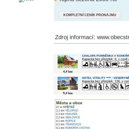
KOMPLETNÍ CENÍK PRONÁJMU
Zdroj informací: www.obecstr
V okolí najdete ...
CHALUPA POMNĚNKA V KOMORN
Kapacita bez přistýlek: 6, v ceně
4,4 km
HOTEL VITALITY **** - VENDRYN
Kapacita bez přistýlek: 136, v c
9,4 km
Města a obce
27 m
STŘÍTEŽ
2,1 km
VĚLOPOLÍ
2,2 km
HNOJNÍK
2,2 km
SMILOVICE
4,1 km
ROPICE
4,1 km
TŘANOVICE
4,1 km
KOMORNÍ LHOTKA