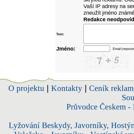
Vaší IP adresy na se
zneužít jméno známé
Redakce neodpovídá
Text:
Jméno:
Email (nepovin
O projektu
|
Kontakty
|
Ceník reklam
Sou
Průvodce Českem - 
Lyžování Beskydy, Javorníky, Hostý