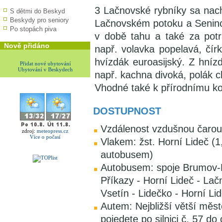
3 Lačnovské rybníky sa nac
S dětmi do Beskyd
Beskydy pro seniory
Lačnovském potoku a Seninc
Po stopách piva
v době tahu a také za potra
Nově přidáno
např. volavka popelavá, čír
hvízdák euroasijský. Z hníz
Přidat nové ubytování
Ubytování v Beskydech
např. kachna divoká, polák 
Vhodné také k přírodnímu k
DOSTUPNOST
Vzdálenost vzdušnou čarou
zdroj:
meteopress.cz
Více o počasí
Vlakem: žst. Horní Lideč (1
autobusem)
Autobusem: spoje Brumov-B
Příkazy - Horní Lideč - Lač
Vsetín - Lidečko - Horní Li
Autem: Nejbližší větší měs
pojedete po silnici č. 57 d