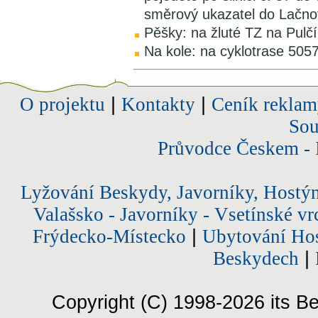
směrový ukazatel do Lačno
Pěšky: na žluté TZ na Pulč
Na kole: na cyklotrase 505
O projektu
|
Kontakty
|
Ceník reklam
Sou
Průvodce Českem - 
Lyžování Beskydy, Javorníky, Hostý
Valašsko - Javorníky - Vsetínské vr
Frýdecko-Místecko
|
Ubytování Hos
Beskydech
|
Copyright (C) 1998-2026 its Be