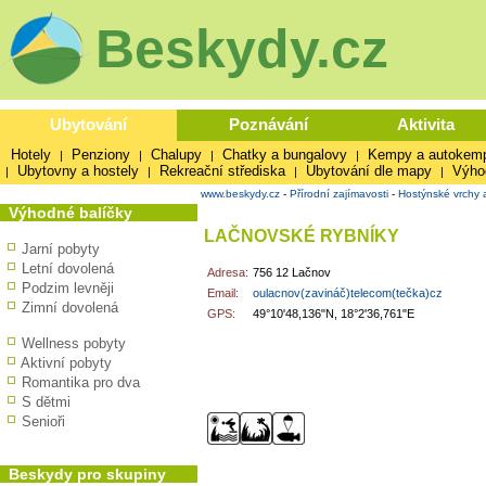
Beskydy.cz
Ubytování
Poznávání
Aktivita
Hotely
Penziony
Chalupy
Chatky a bungalovy
Kempy a autokem
|
|
|
|
Ubytovny a hostely
Rekreační střediska
Ubytování dle mapy
Výho
|
|
|
|
www.beskydy.cz
-
Přírodní zajímavosti
-
Hostýnské vrchy 
Výhodné balíčky
LAČNOVSKÉ RYBNÍKY
Jarní pobyty
Letní dovolená
Adresa:
756 12 Lačnov
Podzim levněji
Email:
oulacnov(zavináč)telecom(tečka)cz
Zimní dovolená
GPS:
49°10'48,136"N, 18°2'36,761"E
Wellness pobyty
Aktivní pobyty
Romantika pro dva
S dětmi
Senioři
Beskydy pro skupiny