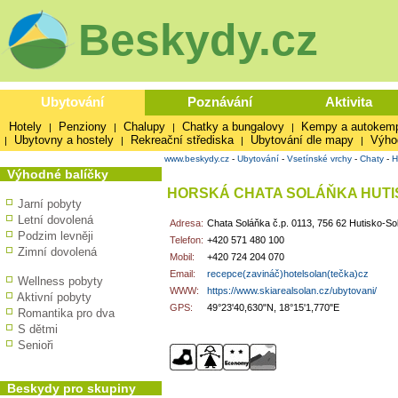
Beskydy.cz
Ubytování
Poznávání
Aktivita
Hotely
Penziony
Chalupy
Chatky a bungalovy
Kempy a autokem
|
|
|
|
Ubytovny a hostely
Rekreační střediska
Ubytování dle mapy
Výho
|
|
|
|
www.beskydy.cz
-
Ubytování
-
Vsetínské vrchy
-
Chaty
-
H
Výhodné balíčky
HORSKÁ CHATA SOLÁŇKA HUTI
Jarní pobyty
Letní dovolená
Adresa:
Chata Soláňka č.p. 0113, 756 62 Hutisko-So
Podzim levněji
Telefon:
+420 571 480 100
Zimní dovolená
Mobil:
+420 724 204 070
Email:
recepce(zavináč)hotelsolan(tečka)cz
Wellness pobyty
WWW:
https://www.skiarealsolan.cz/ubytovani/
Aktivní pobyty
GPS:
49°23'40,630"N, 18°15'1,770"E
Romantika pro dva
S dětmi
Senioři
Beskydy pro skupiny