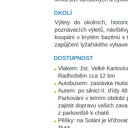
OKOLÍ
Výlety do okolních, histori
poznávacích výletů, návštěv
koupání v krytém bazénu s 
zapůjčení lyžařského vybave
DOSTUPNOST
Vlakem: žst. Velké Karlovi
Radhoštěm cca 12 km
Autobusem: zastávka Hutis
Autem: po silnici II. třídy 
Parkování v letním období
zajistit dopravu vašich zav
z parkoviště k chatě.
Pěšky: na Soláni je křižovat
žlutá