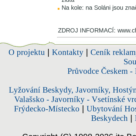
Na kole: na Soláni jsou zna
ZDROJ INFORMACÍ: www.ch
O projektu
|
Kontakty
|
Ceník reklam
Sou
Průvodce Českem - 
Lyžování Beskydy, Javorníky, Hostý
Valašsko - Javorníky - Vsetínské vr
Frýdecko-Místecko
|
Ubytování Hos
Beskydech
|