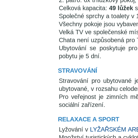
2. patro: 6x třílůžkový pokoj,
Celková kapacita:
49 lůžek
s
Společné sprchy a toalety v 1
Všechny pokoje jsou vybave
Velká TV ve společenské mís
Chata není uzpůsobená pro 
Ubytování se poskytuje pr
pobytu je 5 dní.
STRAVOVÁNÍ
Stravování pro ubytované j
ubytované, v rozsahu celode
Pro veřejnost je zimních mě
sociální zařízení.
RELAXACE A SPORT
Lyžování v
LYŽAŘSKÉM AR
Množství turistických a cyklot