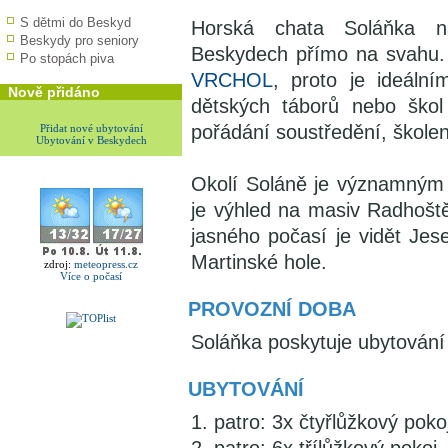
S dětmi do Beskyd
Horská chata Soláňka n
Beskydy pro seniory
Beskydech přímo na svahu.
Po stopách piva
VRCHOL
, proto je ideáln
Nově přidáno
dětských táborů nebo škol
pořádání soustředění, škole
Přidat nové ubytování
Ubytování v Beskydech
Okolí Soláně je významným 
je výhled na masiv Radhošt
jasného počasí je vidět Jes
Martinské hole.
zdroj:
meteopress.cz
Více o počasí
PROVOZNÍ DOBA
Soláňka poskytuje ubytování
UBYTOVÁNÍ
1. patro: 3x čtyřlůžkový poko