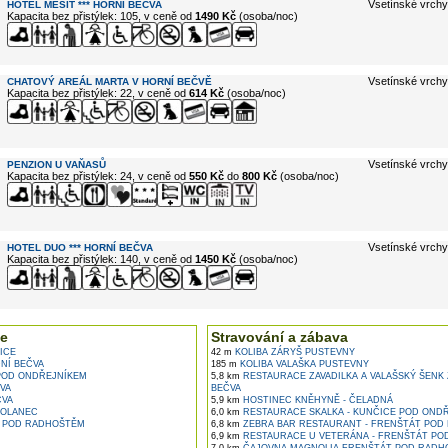
Vsetínské vrchy
HOTEL MESIT *** HORNÍ BEČVA
Kapacita bez přistýlek: 105, v ceně od
1490 Kč
(osoba/noc)
Vsetínské vrchy
CHATOVÝ AREÁL MARTA V HORNÍ BEČVĚ
Kapacita bez přistýlek: 22, v ceně od
614 Kč
(osoba/noc)
Vsetínské vrchy
PENZION U VAŇASŮ
Kapacita bez přistýlek: 24, v ceně od
550 Kč
do
800 Kč
(osoba/noc)
Vsetínské vrchy
HOTEL DUO *** HORNÍ BEČVA
Kapacita bez přistýlek: 140, v ceně od
1450 Kč
(osoba/noc)
e
Stravování a zábava
ICE
42 m
KOLIBA ZÁRYŠ PUSTEVNY
NÍ BEČVA
185 m
KOLIBA VALAŠKA PUSTEVNY
POD ONDŘEJNÍKEM
5,8 km
RESTAURACE ZAVADILKA A VALAŠSKÝ ŠENK 
VA
BEČVA
ČVA
5,9 km
HOSTINEC KNĚHYNĚ - ČELADNÁ
SOLANEC
6,0 km
RESTAURACE SKALKA - KUNČICE POD OND
 POD RADHOŠTĚM
6,8 km
ZEBRA BAR RESTAURANT - FRENŠTÁT POD
6,9 km
RESTAURACE U VETERÁNA - FRENŠTÁT PO