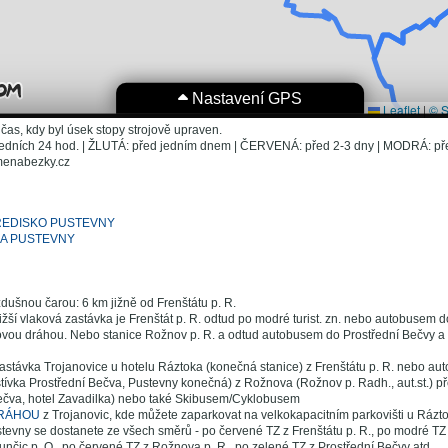
čas, kdy byl úsek stopy strojově upraven.
dních 24 hod. | ŽLUTÁ: před jedním dnem | ČERVENÁ: před 2-3 dny | MODRÁ: pře
menabezky.cz
ŘEDISKO PUSTEVNY
A PUSTEVNY
dušnou čarou: 6 km jižně od Frenštátu p. R.
ižší vlaková zastávka je Frenštát p. R. odtud po modré turist. zn. nebo autobusem d
vou dráhou. Nebo stanice Rožnov p. R. a odtud autobusem do Prostřední Bečvy a
stávka Trojanovice u hotelu Ráztoka (konečná stanice) z Frenštátu p. R. nebo au
tívka Prostřední Bečva, Pustevny konečná) z Rožnova (Rožnov p. Radh., aut.st.) p
ečva, hotel Zavadilka) nebo také Skibusem/Cyklobusem
RÁHOU
z Trojanovic, kde můžete zaparkovat na velkokapacitním parkovišti u Rázt
tevny se dostanete ze všech směrů - po červené TZ z Frenštátu p. R., po modré TZ 
unčic p. O., po červené TZ z Rožnova p. R., po zelené TZ z Prostřední Bečvy atd.