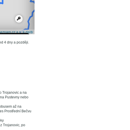
d 4 dny a později.
o Trojanovic a na
 na Pustevny nebo
tobusem až na
řes Prostřední Bečvu
oky
z Trojanovic, po