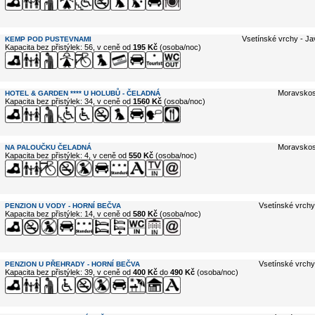
Vsetínské vrchy - Ja
KEMP POD PUSTEVNAMI
Kapacita bez přistýlek: 56, v ceně od
195 Kč
(osoba/noc)
Moravskos
HOTEL & GARDEN **** U HOLUBŮ - ČELADNÁ
Kapacita bez přistýlek: 34, v ceně od
1560 Kč
(osoba/noc)
Moravskos
NA PALOUČKU ČELADNÁ
Kapacita bez přistýlek: 4, v ceně od
550 Kč
(osoba/noc)
Vsetínské vrchy
PENZION U VODY - HORNÍ BEČVA
Kapacita bez přistýlek: 14, v ceně od
580 Kč
(osoba/noc)
Vsetínské vrchy
PENZION U PŘEHRADY - HORNÍ BEČVA
Kapacita bez přistýlek: 39, v ceně od
400 Kč
do
490 Kč
(osoba/noc)