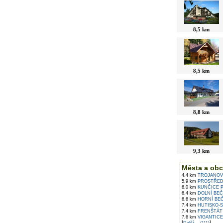
8,5 km
8,5 km
8,8 km
9,3 km
Města a obc
4,4 km
TROJANOV
5,9 km
PROSTŘED
6,0 km
KUNČICE 
6,4 km
DOLNÍ BEČ
6,6 km
HORNÍ BE
7,4 km
HUTISKO-
7,4 km
FRENŠTÁT
7,6 km
VIGANTICE
[
]