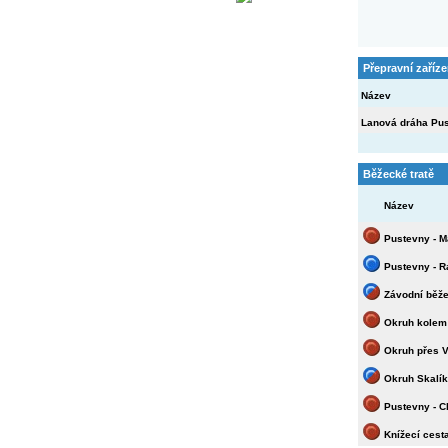
Přepravní zaříze
Název
Lanová dráha Pu
Běžecké tratě
Název
Pustevny - M
Pustevny - 
Závodní běže
Okruh kolem
Okruh přes V
Okruh Skalík
Pustevny - C
Knížecí cest