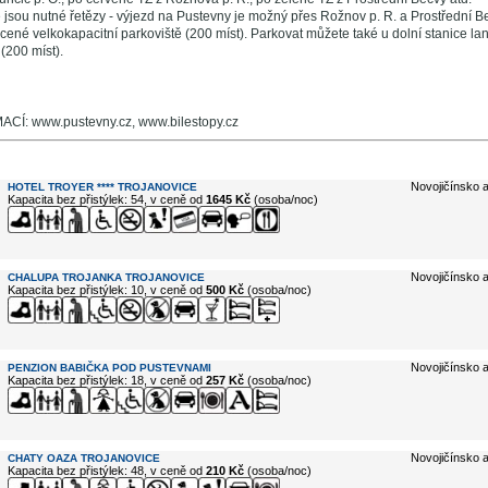
 jsou nutné řetězy - výjezd na Pustevny je možný přes Rožnov p. R. a Prostřední 
acené velkokapacitní parkoviště (200 míst). Parkovat můžete také u dolní stanice la
(200 míst).
Í: www.pustevny.cz, www.bilestopy.cz
e ...
Novojičínsko a
HOTEL TROYER **** TROJANOVICE
Kapacita bez přistýlek: 54, v ceně od
1645 Kč
(osoba/noc)
Novojičínsko a
CHALUPA TROJANKA TROJANOVICE
Kapacita bez přistýlek: 10, v ceně od
500 Kč
(osoba/noc)
Novojičínsko a
PENZION BABIČKA POD PUSTEVNAMI
Kapacita bez přistýlek: 18, v ceně od
257 Kč
(osoba/noc)
Novojičínsko a
CHATY OAZA TROJANOVICE
Kapacita bez přistýlek: 48, v ceně od
210 Kč
(osoba/noc)