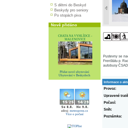
S dětmi do Beskyd
Beskydy pro seniory
Po stopách piva
Nově přidáno
CHATA NA VYHLÍDCE -
MALENOVICE
Pustevny se na
Frenštátu p. Ra
autobusy ČSAD n
Přidat nové ubytování
Ubytování v Beskydech
Informace o akt
Provoz:
Upravené tratě
Počasí:
Sníh:
zdroj:
meteopress.cz
Více o počasí
Poznámka: