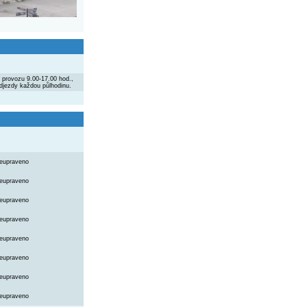
 provozu 9.00-17.00 hod.,
djezdy každou půlhodinu.
eupraveno
eupraveno
eupraveno
eupraveno
eupraveno
eupraveno
eupraveno
eupraveno