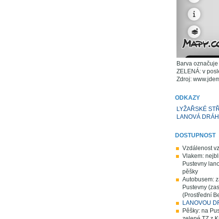
Barva označuje 
ZELENÁ: v posle
Zdroj: www.jde
ODKAZY
LYŽAŘSKÉ ST
LANOVÁ DRÁH
DOSTUPNOST
Vzdálenost vz
Vlakem: nejbl
Pustevny lano
pěšky
Autobusem: za
Pustevny (zas
(Prostřední B
LANOVOU D
Pěšky: na Pus
zelené TZ z K