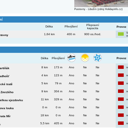
Pustevny - Libušín (zdroj Holidayinfo.cz)
ní
Přepravní
Délka
Převýšení
Provoz
kapacita
V
1,64 km
400 m
900 os./hod.
stevny
o
Délka
Převýšení
Provoz
8 km
173 m
Ano
Ne
Ne
n
artiňák
4 km
123 m
Ano
Ne
Ne
n
Radhošť
5 km
79 m
Ano
Ne
Ne
n
cké tratě
9 km
304 m
Ano
Ne
Ne
n
 Zmrzlého
11 km
329 m
Ano
Ne
Ne
n
elkou sjezdovku
0 m
0 m
Ano
Ne
Ne
n
ova louka
18 km
0 m
Ano
Ne
Ne
n
hata Mír
5,5 km
405 m
Ano
Ne
Ne
n
a