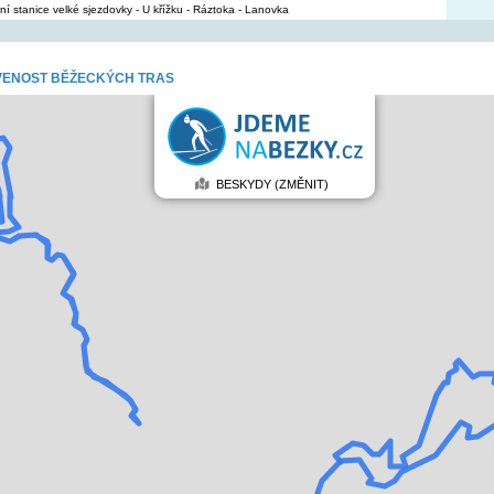
ní stanice velké sjezdovky - U křížku - Ráztoka - Lanovka
VENOST BĚŽECKÝCH TRAS