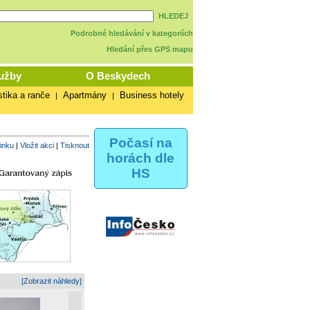
HLEDEJ
Podrobné hledávání v kategoriích
Hledání přes GPS mapu
užby
O Beskydech
stika a ranče
Apartmány
Business hotely
|
|
Počasí na
vinku
|
Vložit akci
|
Tisknout
horách dle
HS
[Zobrazit náhledy]