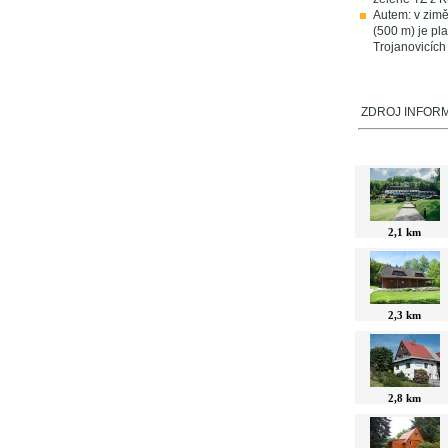
Autem: v zimě
(500 m) je pl
Trojanovicích 
ZDROJ INFORMAC
V okolí najdet
2,1 km
2,3 km
2,8 km