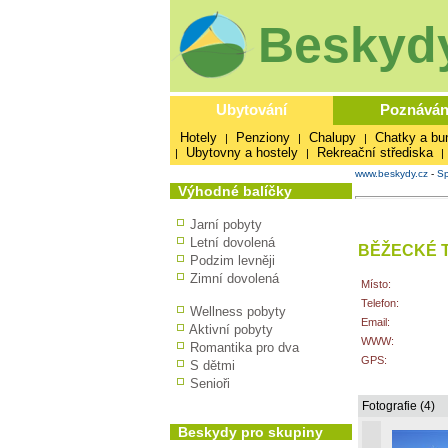
Beskydy
Ubytování
Poznáván
Hotely
Penziony
Chalupy
Chatky a bu
|
|
|
Ubytovny a hostely
Rekreační střediska
|
|
|
www.beskydy.cz
-
Sp
Výhodné balíčky
Jarní pobyty
Letní dovolená
BĚŽECKÉ 
Podzim levněji
Zimní dovolená
Místo:
Telefon:
Wellness pobyty
Email:
Aktivní pobyty
WWW:
Romantika pro dva
GPS:
S dětmi
Senioři
Fotografie (4)
Beskydy pro skupiny