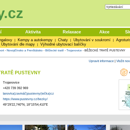
.cz
í
Aktivita
Relaxace
Akce
Sl
ngalovy
Kempy a autokempy
Chaty
Ubytování v soukromí
Agroturi
|
|
|
|
Ubytování dle mapy
Výhodné ubytovací balíčky
|
ort
-
Novojičínsko a Frenštátsko
-
Běžecké tratě
-
Trojanovice
-
BĚŽECKÉ TRATĚ PUSTEVNY
Upravit informace
|
Vložit no
TRATĚ PUSTEVNY
Trojanovice
+420 739 392 969
lanovka(zavináč)pustevny(tečka)cz
https://www.pustevny.cz/bezky/
49°29'22,740"N, 18°15'54,410"E