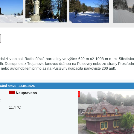
chází v oblasti Radhošťské hornatiny ve výšce 620 m až 1098 m n. m. Středisk
dh. Dostupnost z Trojanovic lanovou dráhou na Pustevny nebo ze strany Prostředn
ebo automobilem přímo až na Pustevny (kapacita parkoviště 200 aut).
uální stavu:
23.04.2026
Neupraveno
:
11,4 °C